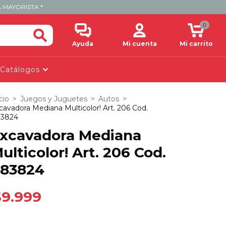
 MAYORISTA *
0
Ayuda
Mi cuenta
Mi carrito
Catálogos
cio
>
Juegos y Juguetes
>
Autos
>
cavadora Mediana Multicolor! Art. 206 Cod.
3824
xcavadora Mediana
ulticolor! Art. 206 Cod.
83824
$9.999