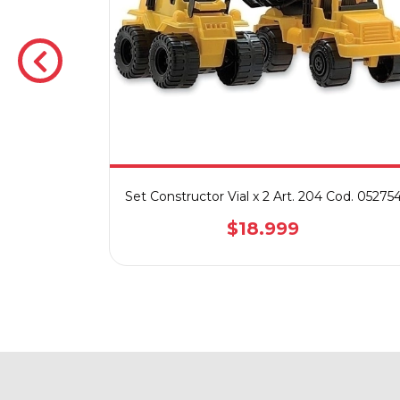
 y Retro
Set Constructor Vial x 2 Art. 204 Cod. 05275
6110
$18.999