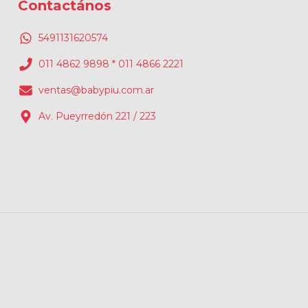
Contactános
5491131620574
011 4862 9898 * 011 4866 2221
ventas@babypiu.com.ar
Av. Pueyrredón 221 / 223