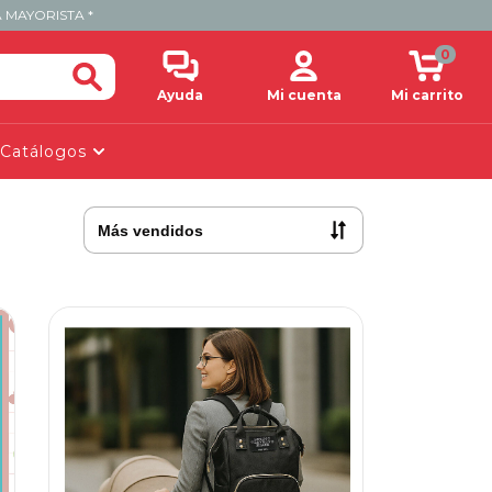
 MAYORISTA *
0
Ayuda
Mi cuenta
Mi carrito
Catálogos