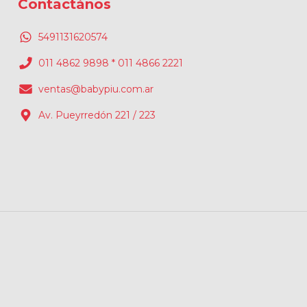
Contactános
5491131620574
011 4862 9898 * 011 4866 2221
ventas@babypiu.com.ar
Av. Pueyrredón 221 / 223