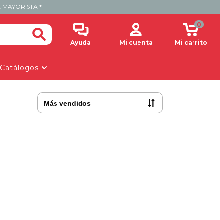
 MAYORISTA *
0
Ayuda
Mi cuenta
Mi carrito
Catálogos