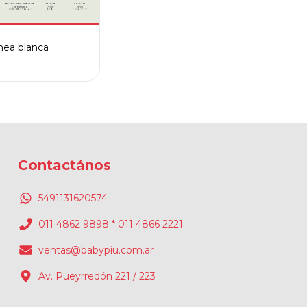
nea blanca
Contactános
5491131620574
011 4862 9898 * 011 4866 2221
ventas@babypiu.com.ar
Av. Pueyrredón 221 / 223